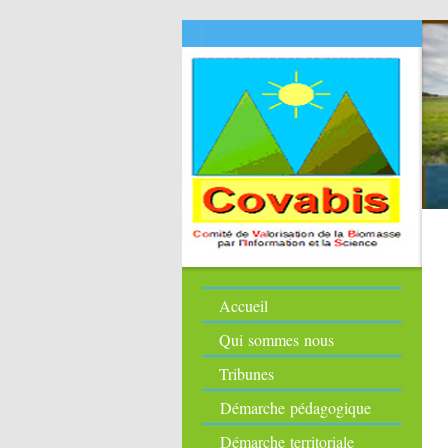
Accueil
Qui sommes nous
Tribunes
Démarche pédagogique
Démarche territoriale